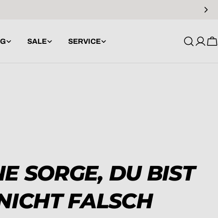
NG
SALE
SERVICE
Anme
W
NE SORGE, DU BIST
NICHT FALSCH