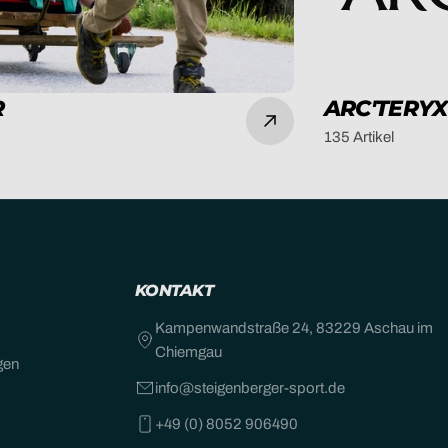
R
ARC'TERYX
135 Artikel
KONTAKT
Kampenwandstraße 24, 83229 Aschau im
Chiemgau
gen
info@steigenberger-sport.de
+49 (0) 8052 906490