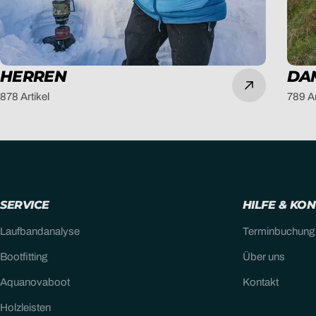
HERREN
DA
878 Artikel
789 Ar
SERVICE
HILFE & KO
Laufbandanalyse
Terminbuchung
Bootfitting
Über uns
Aquanovaboot
Kontakt
Holzleisten