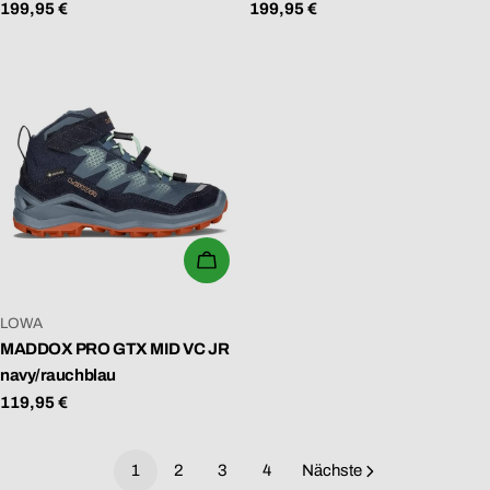
Regulärer
199,95 €
Regulärer
199,95 €
Preis
Preis
WÄHLEN SIE OPTIONEN
VERKÄUFER:
LOWA
MADDOX PRO GTX MID VC JR
navy/rauchblau
Regulärer
119,95 €
Preis
1
2
3
4
Nächste