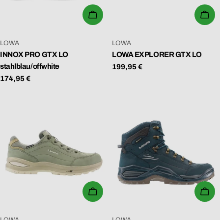
N
WÄHLEN SIE OPTIONEN
WÄ
G
:
VERKÄUFER:
VERKÄUFER:
LOWA
LOWA
INNOX PRO GTX LO
LOWA EXPLORER GTX LO
stahlblau/offwhite
Regulärer
199,95 €
Preis
Regulärer
174,95 €
Preis
WÄHLEN SIE OPTIONEN
WÄ
VERKÄUFER:
VERKÄUFER:
LOWA
LOWA