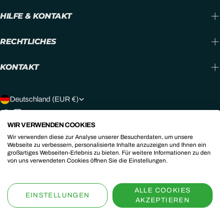
HILFE & KONTAKT
LOWA MONOWRAP - STABILE
UNTERSTÜTZUNG UND SCHUTZ
RECHTLICHES
FÜR DEINE FÜSSE
KONTAKT
Die patentierte Lowa Monowrap-Technologie bietet dir eine stabile
Unterstützung und schützt deine Füße bei jeder Wanderung. Das
L
Deutschland (EUR €)
Monowrap-Design umschließt den Fuß und sorgt für eine optimale
A
Facebook
Instagram
Youtube
Passform und Stabilität. Durch die gezielte Dämpfung und die
WIR VERWENDEN COOKIES
verstärkte Sohlenkonstruktion wird die Belastung auf deine Gelenke
N
Zahlungsarten
Wir verwenden diese zur Analyse unserer Besucherdaten, um unsere
reduziert, während gleichzeitig ein natürlicher Bewegungsablauf
D
Webseite zu verbessern, personalisierte Inhalte anzuzeigen und Ihnen ein
ermöglicht wird. Mit Lowa Wanderschuhen und der Monowrap-
großartiges Webseiten-Erlebnis zu bieten. Für weitere Informationen zu den
/
von uns verwendeten Cookies öffnen Sie die Einstellungen.
Technologie kannst du dich auf das Wesentliche konzentrieren: Dein
© 2026
Steigenberger Sport - Aschau i. Chiemgau
.
Powered by
Outdoor-Abenteuer
.
R
Shopify
ALLE COOKIES
ATMUNGSAKTIVE MATERIALIEN
E
EINSTELLUNGEN
AKZEPTIEREN
UND ROBUSTE VERARBEITUNG
G