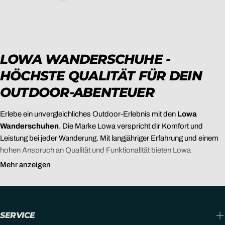
LOWA WANDERSCHUHE -
HÖCHSTE QUALITÄT FÜR DEIN
OUTDOOR-ABENTEUER
Erlebe ein unvergleichliches Outdoor-Erlebnis mit den
Lowa
Wanderschuhen
. Die Marke Lowa verspricht dir Komfort und
Leistung bei jeder Wanderung. Mit langjähriger Erfahrung und einem
hohen Anspruch an Qualität und Funktionalität bieten Lowa
Wanderschuhe für Damen und Herren eine unübertroffene Passform
Mehr anzeigen
und unterstützen dich dabei, das Beste aus deinem Outdoor-
Abenteuer herauszuholen. Die einzigartige Kombination aus
Haltbarkeit, Stabilität und Tragekomfort macht Lowa zu einer
beliebten Wahl für Wanderer weltweit.
SERVICE