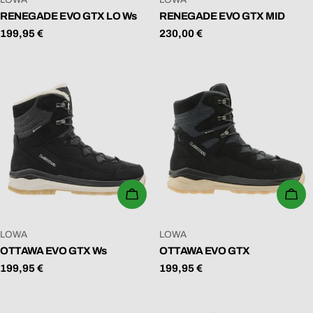
RENEGADE EVO GTX LO Ws
RENEGADE EVO GTX MID
Regulärer
199,95 €
Regulärer
230,00 €
Preis
Preis
WÄHLEN SIE OPTIONEN
WÄ
VERKÄUFER:
VERKÄUFER:
LOWA
LOWA
OTTAWA EVO GTX Ws
OTTAWA EVO GTX
Regulärer
199,95 €
Regulärer
199,95 €
Preis
Preis