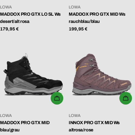
VERKÄUFER:
VERKÄUFER:
LOWA
LOWA
MADDOX PRO GTX LO SL Ws
MADDOX PRO GTX MID Ws
desert/alt rosa
rauchblau/blau
Regulärer
179,95 €
Regulärer
199,95 €
Preis
Preis
WÄHLEN SIE OPTIONEN
WÄ
VERKÄUFER:
VERKÄUFER:
LOWA
LOWA
MADDOX PRO GTX MID
INNOX PRO GTX MID Ws
blau/grau
altrosa/rose