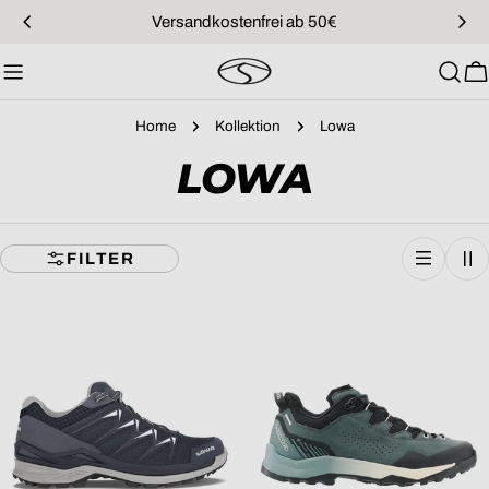
Zum
Versandkostenfrei ab 50€
Inhalt
springen
W
Home
Kollektion
Lowa
S
LOWA
A
FILTER
M
M
L
U