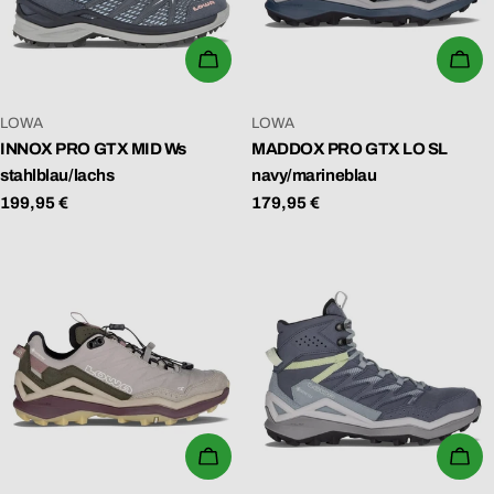
WÄHLEN SIE OPTIONEN
WÄ
VERKÄUFER:
VERKÄUFER:
LOWA
LOWA
INNOX PRO GTX MID Ws
MADDOX PRO GTX LO SL
stahlblau/lachs
navy/marineblau
Regulärer
199,95 €
Regulärer
179,95 €
Preis
Preis
WÄHLEN SIE OPTIONEN
WÄ