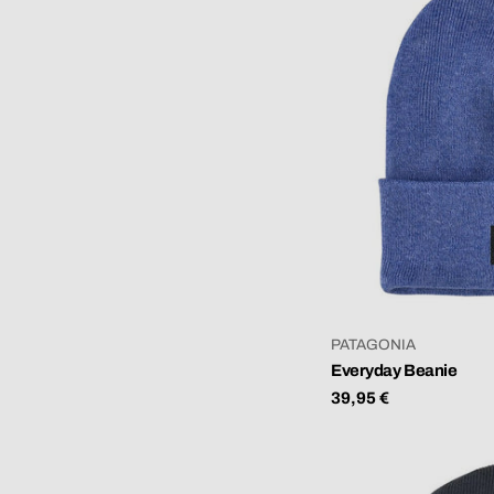
VERKÄUFER:
PATAGONIA
Everyday Beanie
Regulärer
39,95 €
Preis