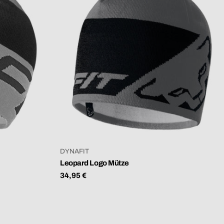
VERKÄUFER:
DYNAFIT
Leopard Logo Mütze
Regulärer
34,95 €
Preis