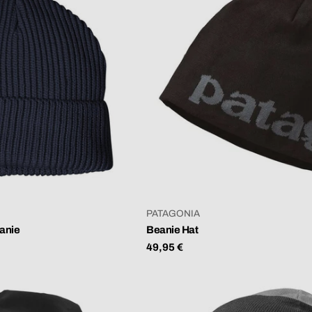
VERKÄUFER:
PATAGONIA
anie
Beanie Hat
Regulärer
49,95 €
Preis