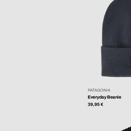
VERKÄUFER:
PATAGONIA
Everyday Beanie
Regulärer
39,95 €
Preis