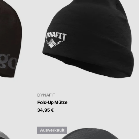
VERKÄUFER:
DYNAFIT
Fold-Up Mütze
Regulärer
34,95 €
Preis
Ausverkauft