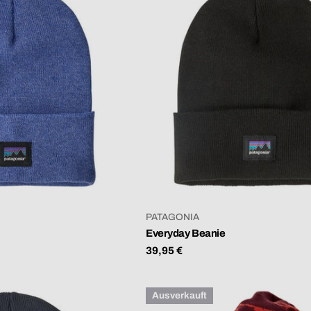
VERKÄUFER:
PATAGONIA
Everyday Beanie
Regulärer
39,95 €
Preis
Ausverkauft