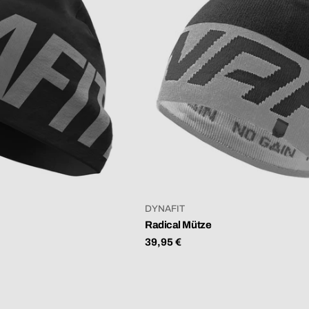
VERKÄUFER:
DYNAFIT
Radical Mütze
Regulärer
39,95 €
Preis