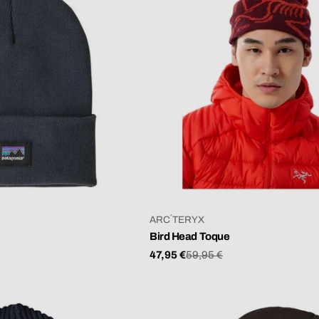
VERKÄUFER:
ARC´TERYX
Bird Head Toque
47,95 €
59,95 €
Verkaufspreis
Regulärer
Preis