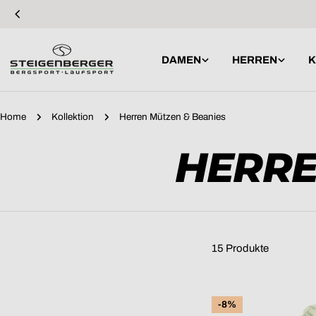
Zum
Inhalt
springen
DAMEN
HERREN
K
Home
Kollektion
Herren Mützen & Beanies
S
HERRE
A
M
15 Produkte
-8%