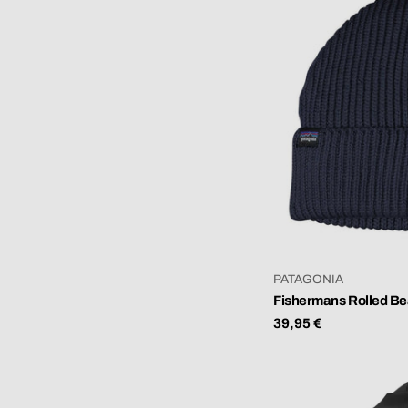
VERKÄUFER:
PATAGONIA
Fishermans Rolled Be
Regulärer
39,95 €
Preis