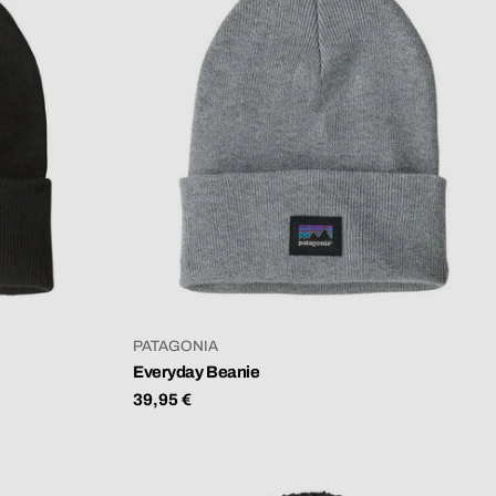
VERKÄUFER:
PATAGONIA
Everyday Beanie
Regulärer
39,95 €
Preis