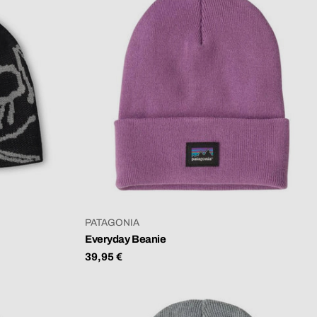
VERKÄUFER:
PATAGONIA
Everyday Beanie
Regulärer
39,95 €
Preis