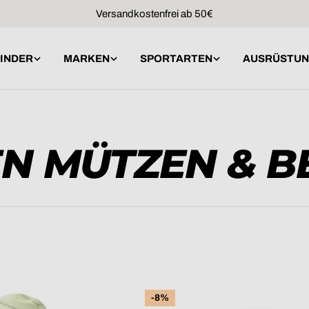
Versandkostenfrei ab 50€
INDER
MARKEN
SPORTARTEN
AUSRÜSTU
N MÜTZEN & B
-8%