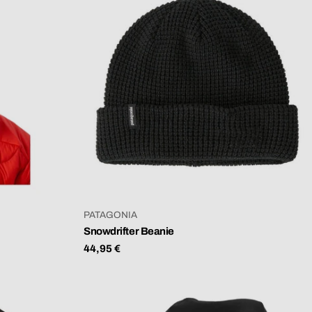
VERKÄUFER:
PATAGONIA
Snowdrifter Beanie
Regulärer
44,95 €
Preis