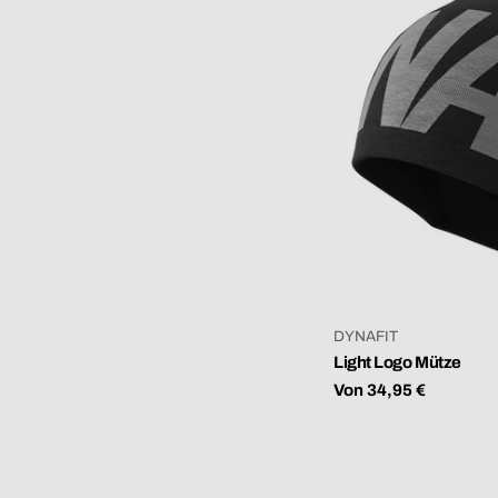
VERKÄUFER:
DYNAFIT
Light Logo Mütze
Regulärer
Von 34,95 €
Preis