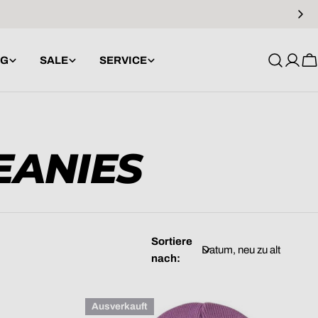
NG
SALE
SERVICE
Anme
W
EANIES
Sortiere
nach:
Ausverkauft