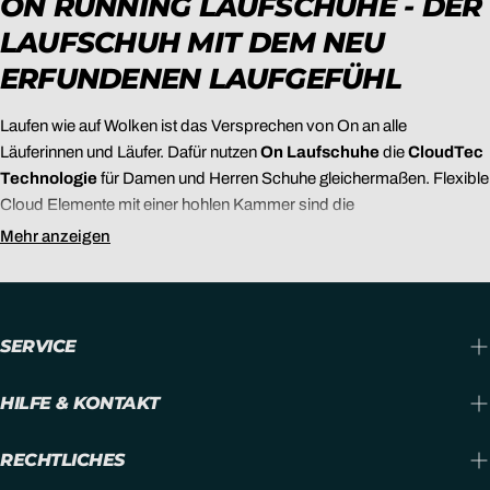
ON RUNNING LAUFSCHUHE - DER
LAUFSCHUH MIT DEM NEU
ERFUNDENEN LAUFGEFÜHL
Laufen wie auf Wolken ist das Versprechen von On an alle
Läuferinnen und Läufer. Dafür nutzen
On Laufschuhe
die
CloudTec
Technologie
für Damen und Herren Schuhe gleichermaßen. Flexible
Cloud Elemente mit einer hohlen Kammer sind die
Dämpfungselemente, die den Aufprall abdämpfen und dadurch die
Mehr anzeigen
horizontalen und vertikalen Kräfte beim Laufen reduzieren.
Geringere Belastungen auf Knochen, Gelenke, Bänder,
Sehnen und Muskulatur
duch die Schuhe sind die Folge. Auch die
sogenannte Bremskraft wird durch die Cloud Dämpfung von On
SERVICE
Running beim Fußauftritt reduziert und mehr Energie in die
Vorwärtsbewegung als bei Dämpfungssystemen anderer Laufschuh
HILFE & KONTAKT
Marken gelenkt.
ON CLOUDTEC - DIE ADAPTIVE
RECHTLICHES