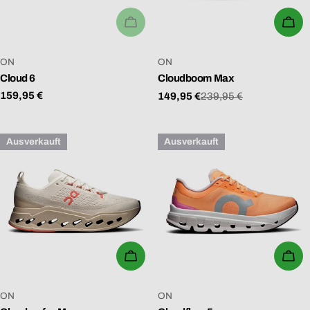
AUSVERKAUFT
WÄ
VERKÄUFER:
VERKÄUFER:
ON
ON
Cloud 6
Cloudboom Max
Regulärer
159,95 €
149,95 €
239,95 €
Verkaufspreis
Regulärer
Preis
Preis
Ausverkauft
Ausverkauft
WÄHLEN SIE OPTIONEN
WÄ
VERKÄUFER:
VERKÄUFER:
ON
ON