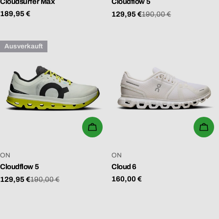
Cloudsurfer Max
Cloudflow 5
Regulärer
189,95 €
129,95 €
190,00 €
Verkaufspreis
Regulärer
Preis
Preis
Ausverkauft
WÄHLEN SIE OPTIONEN
WÄ
VERKÄUFER:
VERKÄUFER:
ON
ON
Cloudflow 5
Cloud 6
Regulärer
160,00 €
129,95 €
190,00 €
Verkaufspreis
Regulärer
Preis
Preis