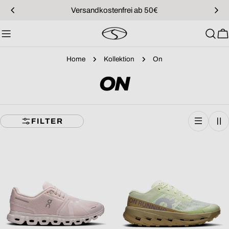
Zum
Versandkostenfrei ab 50€
Inhalt
springen
W
Home
Kollektion
On
S
ON
A
FILTER
M
M
L
U