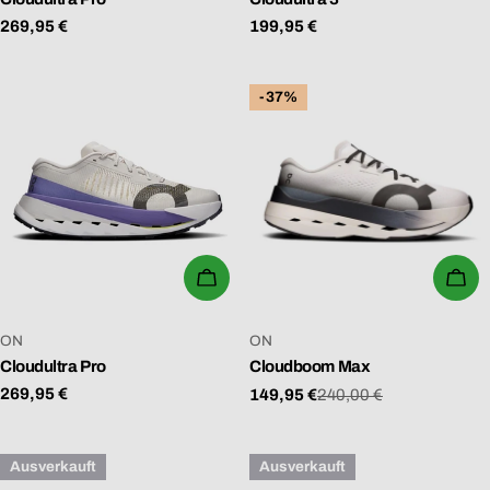
Regulärer
269,95 €
Regulärer
199,95 €
Preis
Preis
-37%
WÄHLEN SIE OPTIONEN
WÄ
VERKÄUFER:
VERKÄUFER:
ON
ON
Cloudultra Pro
Cloudboom Max
Regulärer
269,95 €
149,95 €
240,00 €
Verkaufspreis
Regulärer
Preis
Preis
Ausverkauft
Ausverkauft