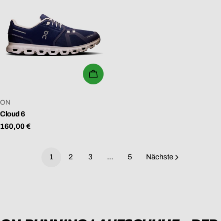
WÄHLEN SIE OPTIONEN
VERKÄUFER:
ON
Cloud 6
Regulärer
160,00 €
Preis
1
2
3
…
5
Nächste