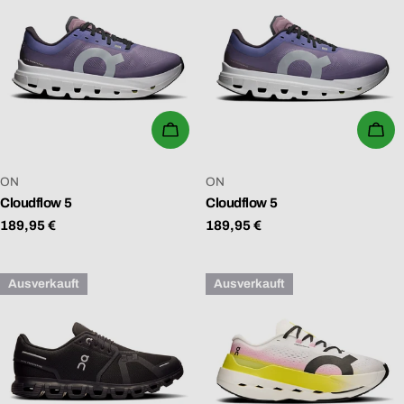
WÄHLEN SIE OPTIONEN
WÄ
VERKÄUFER:
VERKÄUFER:
ON
ON
Cloudflow 5
Cloudflow 5
Regulärer
189,95 €
Regulärer
189,95 €
Preis
Preis
Ausverkauft
Ausverkauft