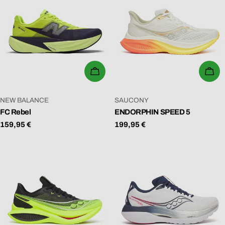
WÄHLEN SIE OPTIONEN
WÄ
VERKÄUFER:
VERKÄUFER:
NEW BALANCE
SAUCONY
FC Rebel
ENDORPHIN SPEED 5
Regulärer
159,95 €
Regulärer
199,95 €
Preis
Preis