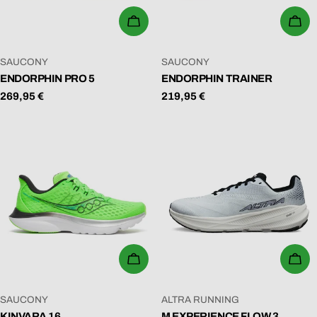
WÄHLEN SIE OPTIONEN
WÄ
VERKÄUFER:
VERKÄUFER:
SAUCONY
SAUCONY
ENDORPHIN PRO 5
ENDORPHIN TRAINER
Regulärer
269,95 €
Regulärer
219,95 €
Preis
Preis
WÄHLEN SIE OPTIONEN
WÄ
VERKÄUFER:
VERKÄUFER:
SAUCONY
ALTRA RUNNING
KINVARA 16
M EXPERIENCE FLOW 3