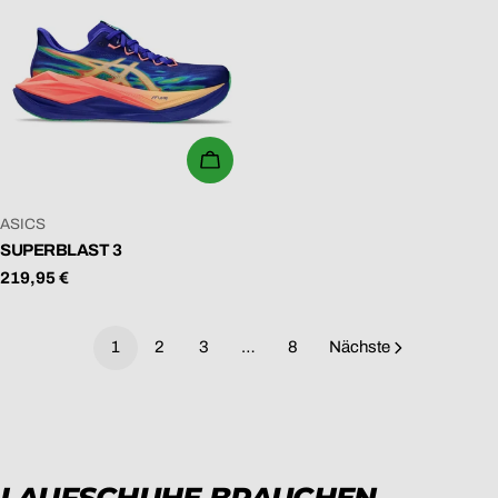
WÄHLEN SIE OPTIONEN
VERKÄUFER:
ASICS
SUPERBLAST 3
Regulärer
219,95 €
Preis
1
2
3
…
8
Nächste
LAUFSCHUHE BRAUCHEN