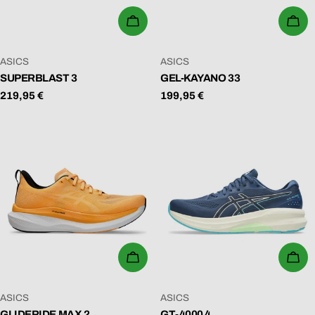
N
WÄHLEN SIE OPTIONEN
WÄ
G
:
VERKÄUFER:
VERKÄUFER:
ASICS
ASICS
SUPERBLAST 3
GEL-KAYANO 33
Regulärer
219,95 €
Regulärer
199,95 €
Preis
Preis
WÄHLEN SIE OPTIONEN
WÄ
VERKÄUFER:
VERKÄUFER:
ASICS
ASICS
GLIDERIDE MAX 2
GT-4000 4