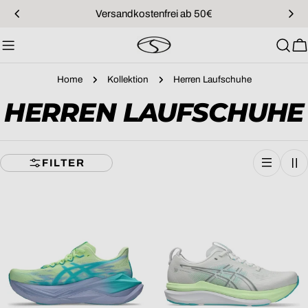
Zum
Versandkostenfrei ab 50€
Inhalt
springen
W
Home
Kollektion
Herren Laufschuhe
S
HERREN LAUFSCHUHE
A
FILTER
M
M
L
U