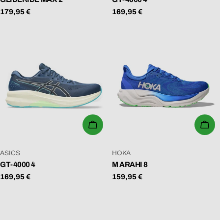
Regulärer
179,95 €
Regulärer
169,95 €
Preis
Preis
WÄHLEN SIE OPTIONEN
WÄ
VERKÄUFER:
VERKÄUFER:
ASICS
HOKA
GT-4000 4
M ARAHI 8
Regulärer
169,95 €
Regulärer
159,95 €
Preis
Preis