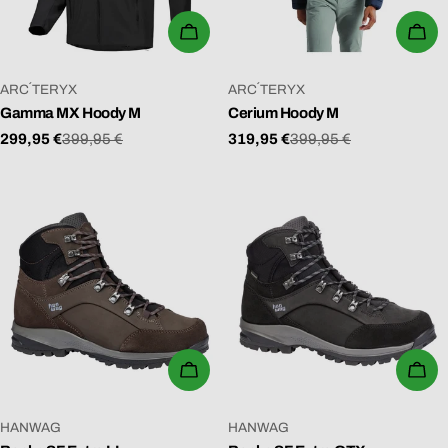
WÄHLEN SIE OPTIONEN
WÄ
VERKÄUFER:
VERKÄUFER:
ARC´TERYX
ARC´TERYX
Gamma MX Hoody M
Cerium Hoody M
299,95 €
399,95 €
319,95 €
399,95 €
Verkaufspreis
Regulärer
Verkaufspreis
Regulärer
Preis
Preis
IN DEN WARENKORB
WÄ
VERKÄUFER:
VERKÄUFER:
HANWAG
HANWAG