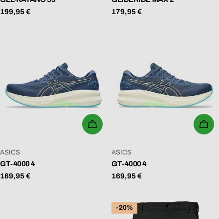
Regulärer
199,95 €
Regulärer
179,95 €
Preis
Preis
WÄHLEN SIE OPTIONEN
WÄ
VERKÄUFER:
VERKÄUFER:
ASICS
ASICS
GT-4000 4
GT-4000 4
Regulärer
169,95 €
Regulärer
169,95 €
Preis
Preis
-20%