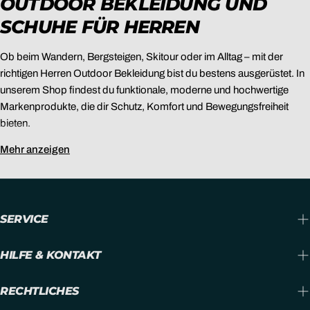
OUTDOOR BEKLEIDUNG UND
SCHUHE FÜR HERREN
Ob beim Wandern, Bergsteigen, Skitour oder im Alltag – mit der
richtigen Herren Outdoor Bekleidung bist du bestens ausgerüstet. In
unserem Shop findest du funktionale, moderne und hochwertige
Markenprodukte, die dir Schutz, Komfort und Bewegungsfreiheit
bieten.
FUNKTION & KOMFORT FÜR
Mehr anzeigen
JEDES ABENTEUER
Von atmungsaktiven Jacken über robuste Outdoorhosen bis hin zu
SERVICE
Funktionsunterwäsche und Schuhen – unsere Auswahl an Herren
Outdoor Bekleidung deckt jede Aktivität ab. Bekannte Marken setzen
HILFE & KONTAKT
auf Materialien wie Gore-Tex, Softshell oder Merinowolle, die dich bei
Regen, Wind und Schnee zuverlässig schützen.
RECHTLICHES
OUTDOOR MODE FÜR ALLTAG &