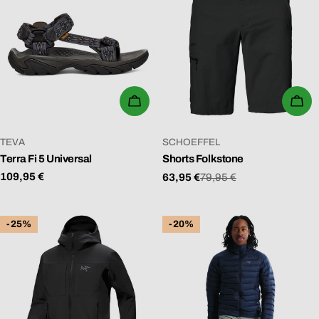
WÄHLEN SIE OPTIONEN
WÄ
VERKÄUFER:
VERKÄUFER:
TEVA
SCHOEFFEL
Terra Fi 5 Universal
Shorts Folkstone
Regulärer
109,95 €
63,95 €
79,95 €
Verkaufspreis
Regulärer
Preis
Preis
-25%
-20%