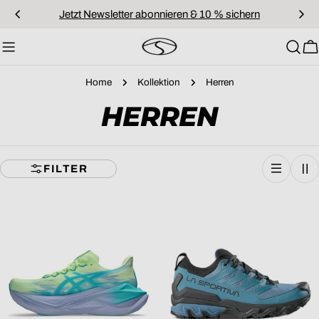
Zum
Jetzt Newsletter abonnieren & 10 % sichern
Inhalt
springen
W
Home
Kollektion
Herren
S
HERREN
A
FILTER
M
M
L
U