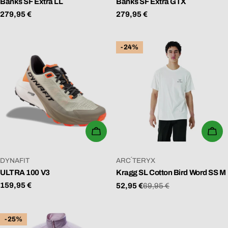
Banks SF Extra LL
Banks SF Extra GTX
Regulärer
279,95 €
Regulärer
279,95 €
Preis
Preis
-24%
WÄHLEN SIE OPTIONEN
WÄ
VERKÄUFER:
VERKÄUFER:
DYNAFIT
ARC´TERYX
ULTRA 100 V3
Kragg SL Cotton Bird Word SS M
Regulärer
159,95 €
52,95 €
69,95 €
Verkaufspreis
Regulärer
Preis
Preis
-25%