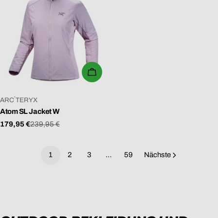
WÄHLEN SIE OPTIONEN
VERKÄUFER:
ARC´TERYX
Atom SL Jacket W
179,95 €
239,95 €
Verkaufspreis
Regulärer
Preis
1
2
3
…
59
Nächste