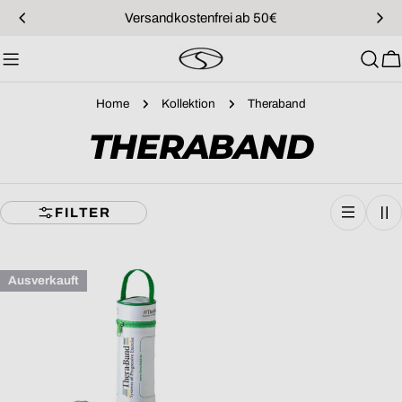
Zum
Versandkostenfrei ab 50€
Inhalt
springen
W
Home
Kollektion
Theraband
S
THERABAND
A
FILTER
M
M
Ausverkauft
L
U