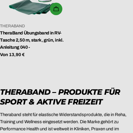
N
WÄHLEN SIE OPTIONEN
G
:
VERKÄUFER:
THERABAND
TheraBand Übungsband in RV-
Tasche 2,50 m, stark, grün, inkl.
Anleitung 040 -
Regulärer
Von 13,90 €
Preis
THERABAND – PRODUKTE FÜR
SPORT & AKTIVE FREIZEIT
Theraband steht für elastische Widerstandsprodukte, die in Reha,
Training und Wellness eingesetzt werden. Die Marke gehört zu
Performance Health und ist weltweit in Kliniken, Praxen und im