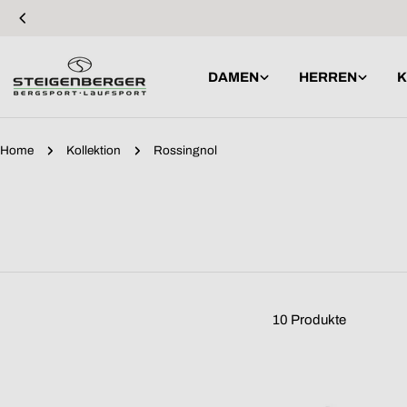
Zum
Inhalt
springen
DAMEN
HERREN
K
Home
Kollektion
Rossingnol
10 Produkte