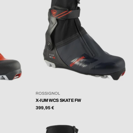
VERKÄUFER:
ROSSIGNOL
X-IUM WCS SKATE FW
Regulärer
399,95 €
Preis