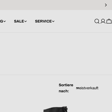
NG
SALE
SERVICE
Anme
W
Sortiere
nach: