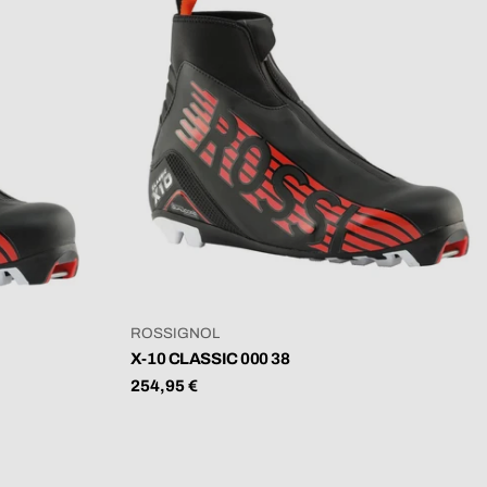
VERKÄUFER:
ROSSIGNOL
X-10 CLASSIC 000 38
Regulärer
254,95 €
Preis