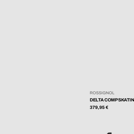
VERKÄUFER:
ROSSIGNOL
DELTA COMP SKATIN
Regulärer
379,95 €
Preis