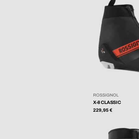
VERKÄUFER:
ROSSIGNOL
X-8 CLASSIC
Regulärer
229,95 €
Preis