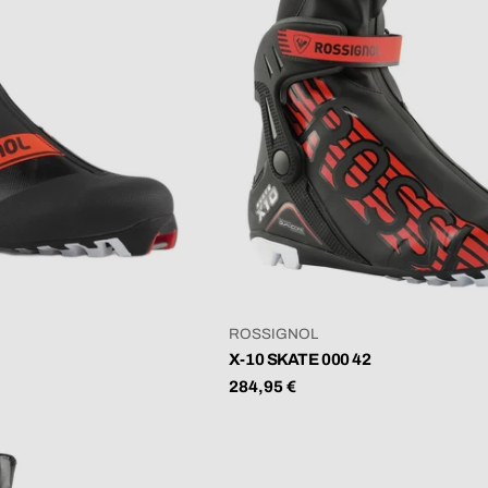
VERKÄUFER:
ROSSIGNOL
X-10 SKATE 000 42
Regulärer
284,95 €
Preis