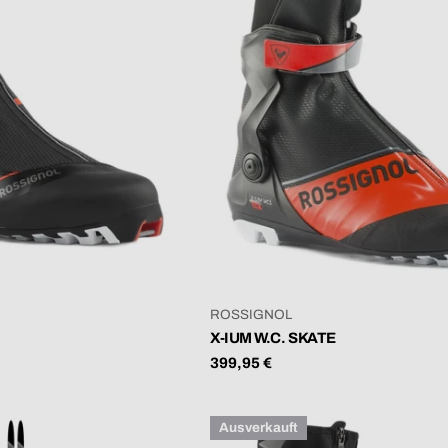
M
L
U
N
G
VERKÄUFER:
ROSSIGNOL
:
X-IUM W.C. SKATE
Regulärer
399,95 €
Preis
Ausverkauft