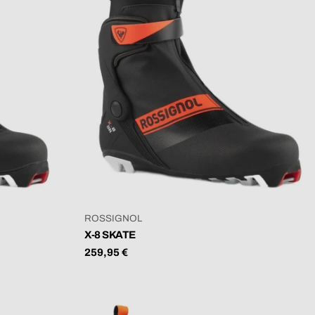
VERKÄUFER:
ROSSIGNOL
X-8 SKATE
Regulärer
259,95 €
Preis