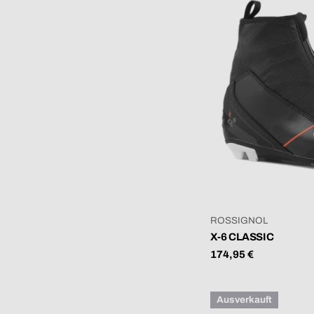
VERKÄUFER:
ROSSIGNOL
X-6 CLASSIC
Regulärer
174,95 €
Preis
Ausverkauft