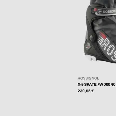
VERKÄUFER:
ROSSIGNOL
X-8 SKATE FW 000 40
Regulärer
239,95 €
Preis