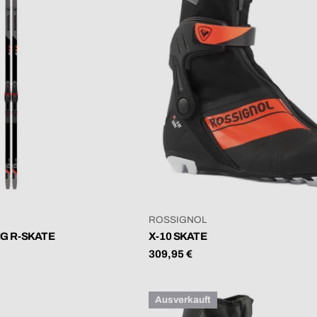
VERKÄUFER:
ROSSIGNOL
G R-SKATE
X-10 SKATE
Regulärer
309,95 €
Preis
Ausverkauft