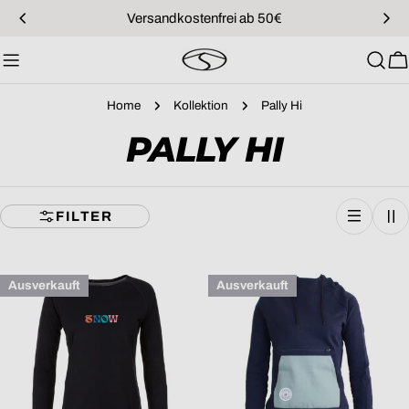
Zum
Versandkostenfrei ab 50€
Inhalt
springen
W
Home
Kollektion
Pally Hi
S
PALLY HI
A
FILTER
M
M
Ausverkauft
Ausverkauft
L
U