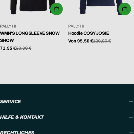
N
WÄHLEN SIE OPTIONEN
WÄ
G
:
VERKÄUFER:
VERKÄUFER:
PALLY HI
PALLY HI
WMN'S LONGSLEEVE SNOW
Hoodie COSY JOSIE
SHOW
Von 95,50 €
120,00 €
Verkaufspreis
Regulärer
71,95 €
90,00 €
Preis
Verkaufspreis
Regulärer
Preis
SERVICE
HILFE & KONTAKT
RECHTLICHES