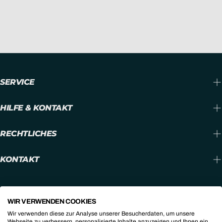
N
G
:
SERVICE
HILFE & KONTAKT
RECHTLICHES
KONTAKT
L
Deutschland (EUR €)
WIR VERWENDEN COOKIES
A
Facebook
Instagram
Youtube
Wir verwenden diese zur Analyse unserer Besucherdaten, um unsere
Webseite zu verbessern, personalisierte Inhalte anzuzeigen und Ihnen ein