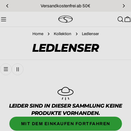
Zum
Versandkostenfrei ab 50€
Inhalt
springen
W
Home
Kollektion
Ledlenser
S
LEDLENSER
A
M
M
L
LEIDER SIND IN DIESER SAMMLUNG KEINE
PRODUKTE VORHANDEN.
U
MIT DEM EINKAUFEN FORTFAHREN